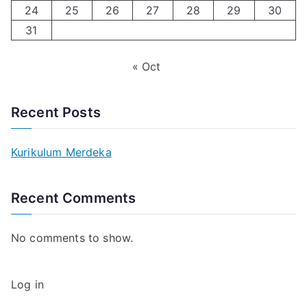
24
25
26
27
28
29
30
31
« Oct
Recent Posts
Kurikulum Merdeka
Recent Comments
No comments to show.
Log in