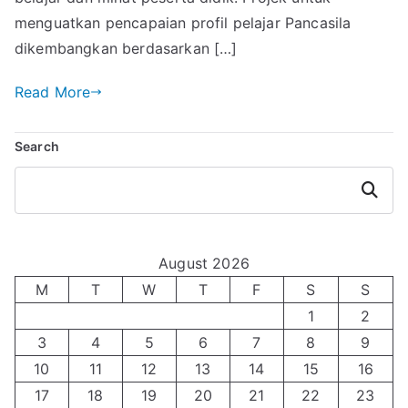
menguatkan pencapaian profil pelajar Pancasila
dikembangkan berdasarkan […]
Read More
Search
Search
August 2026
M
T
W
T
F
S
S
1
2
3
4
5
6
7
8
9
10
11
12
13
14
15
16
17
18
19
20
21
22
23